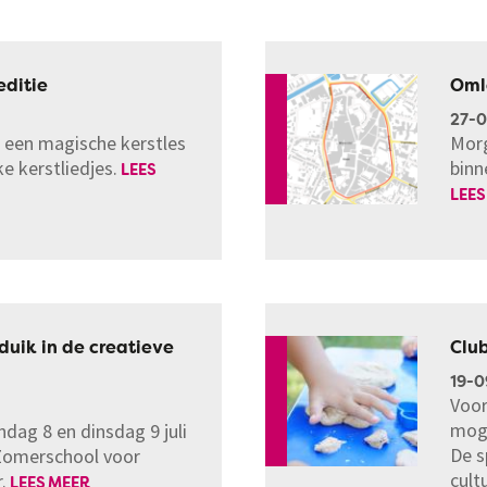
editie
Oml
27-
 een magische kerstles
Morg
ke kerstliedjes.
binn
LEES
LEES
duik in de creatieve
Club
19-0
Voor
moge
dag 8 en dinsdag 9 juli
De s
Zomerschool voor
cult
.
LEES MEER