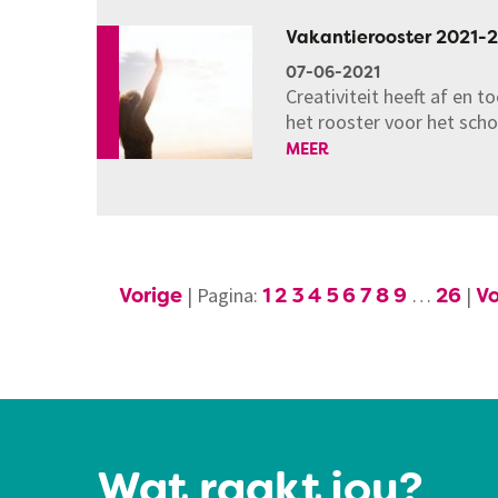
Vakantierooster 2021-
07-06-2021
Creativiteit heeft af en toe
het rooster voor het sch
MEER
Pagina:
Vorige
1
2
3
4
5
6
7
8
9
26
V
Wat raakt jou?