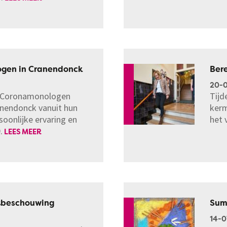
ogen in Cranendonck
Bere
20-
ng Coronamonologen
Tijd
ranendonck vanuit hun
kerm
soonlijke ervaring en
het 
.
LEES MEER
stbeschouwing
Sum
14-0