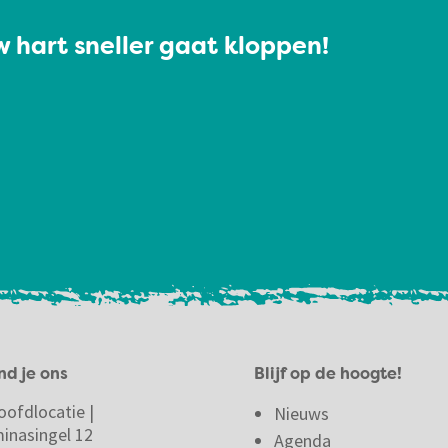
 hart sneller gaat kloppen!
nd je ons
Blijf op de hoogte!
oofdlocatie |
Nieuws
minasingel 12
Agenda