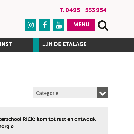
T. 0495 - 533 954



MENU
UNST
...IN DE ETALAGE
Categorie
erschool RICK: kom tot rust en ontwaak
nergie