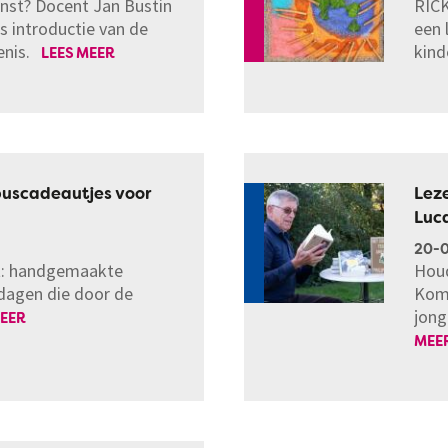
unst? Docent Jan Bustin
RICK
s introductie van de
een 
enis.
kind
LEES MEER
uscadeautjes voor
Leze
Luc
20-
t: handgemaakte
Houd
dagen die door de
Kom 
jong
MEER
MEE