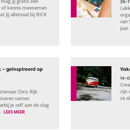
mag jij gratis één
26-1
lid of kennis meenemen
Lekk
t jij allemaal bij RICK
orga
van 
jaar
 – geïnspireerd op
Vak
14-
Crea
zijn
stenaar Chris Rijk.
ze a
iseren samen
bij je zelf aan de slag
k.
LEES MEER