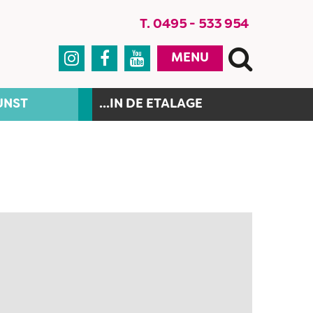
T. 0495 - 533 954



MENU
UNST
...IN DE ETALAGE