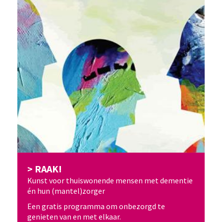
RAAK!
Kunst voor thuiswonende mensen met dementie
én hun (mantel)zorger
Een gratis programma om onbezorgd te
genieten van en met elkaar.