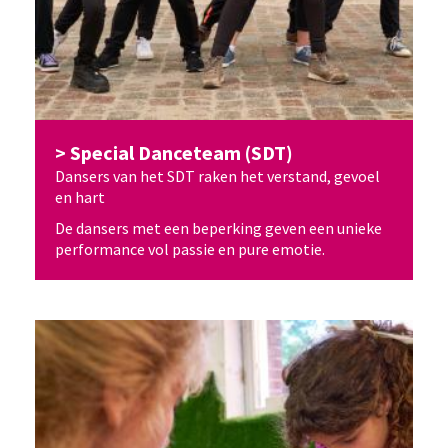
Special Danceteam (SDT)
Dansers van het SDT raken het verstand, gevoel
en hart
De dansers met een beperking geven een unieke
performance vol passie en pure emotie.