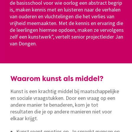
de basisschool voor wie oorlog een abstract begrip
wie we zijn en brengen mensen dichter bij elkaar.
zichzelf te laten zien. Kortom: om sterker in het
is, maken kennis met en luisteren naar de verhalen
leven te staan en volwaardig mee te doen. Lees het
van ouderen en vluchtelingen die het verlies van
interview van docent Roel Sanders.
vrijheid meemaakten. Met de kennis en ervaring die
de leerlingen hiermee opdoen, maken ze vervolgens
zelf een kunstwerk", vertelt senior projectleider Jan
van Dongen.
Waarom kunst als middel?
Kunst is een krachtig middel bij maatschappelijke
en sociale vraagstukken. Door een vraag op een
andere manier te benaderen, kom je tot
resultaten die je op andere manieren niet voor
elkaar krijgt.
Kunst roept emoties op. Je spreekt mensen op