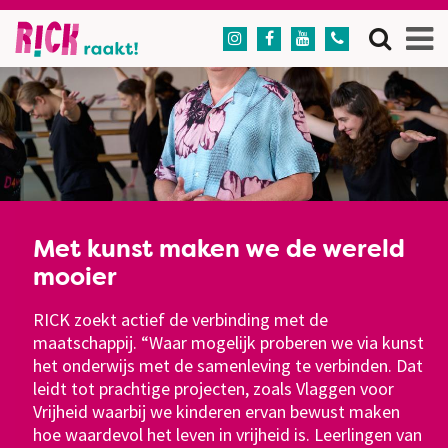




Met kunst maken we de wereld
mooier
RICK zoekt actief de verbinding met de
Kunst als medicijn
maatschappij. “Waar mogelijk proberen we via kunst
het onderwijs met de samenleving te verbinden. Dat
Kunst is een doeltreffend medicijn tegen
Kunst in de maatschappij
leidt tot prachtige projecten, zoals Vlaggen voor
kwetsbaarheid. Ze helpt mensen die het op eigen
Vrijheid waarbij we kinderen ervan bewust maken
Kunst en cultuur verbinden, helpen ons groeien en
kracht niet goed redden om te ontspannen en tot
hoe waardevol het leven in vrijheid is. Leerlingen van
maken verschillen waardevol. Ze geven uiting aan
elkaar te komen. Om hun talent te ontdekken en