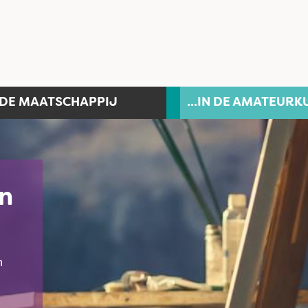
N DE MAATSCHAPPIJ
...IN DE AMATEURK
en
n
en
D-