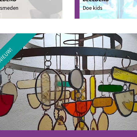
lsmeden
Doe kids