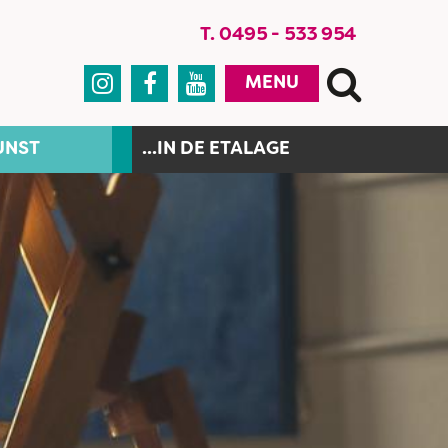
T. 0495 - 533 954



MENU
UNST
...IN DE ETALAGE