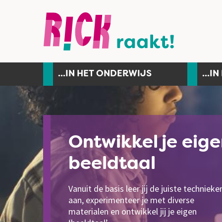
...IN HET ONDERWIJS
...I
Ontwikkel je eig
Geef jouw
beeldtaal
creativiteit vorm
Vanuit de basis leer jij de juiste technieke
Vertaal jouw ideeën, ervaringen, gedacht
aan, experimenteer je met diverse
en gevoelens naar een beeldend 2D- of 3
materialen en ontwikkel jij je eigen
kunstwerk.