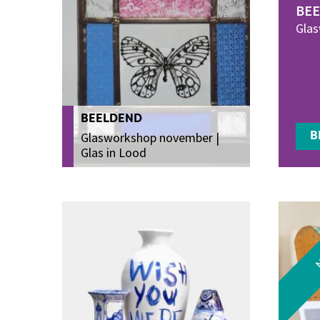
BE
Glas
BEELDEND
Glasworkshop november |
B
Glas in Lood