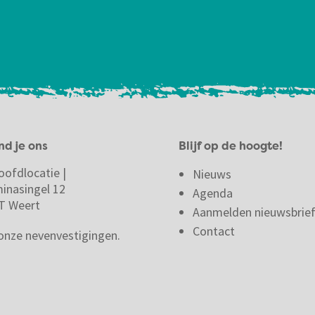
nd je ons
Blijf op de hoogte!
oofdlocatie |
Nieuws
minasingel 12
Agenda
T Weert
Aanmelden nieuwsbrie
Contact
 onze nevenvestigingen.