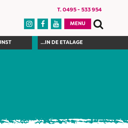
T. 0495 - 533 954



MENU
UNST
...IN DE ETALAGE