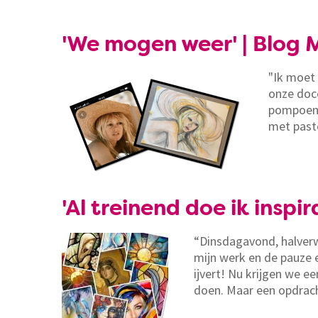
'We mogen weer' | Blog 
"Ik moet 
onze doce
pompoene
met paste
'Al treinend doe ik inspi
“Dinsdagavond, halverwe
mijn werk en de pauze e
ijvert! Nu krijgen we 
doen. Maar een opdrach