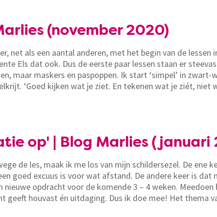
Marlies (november 2020)
er, net als een aantal anderen, met het begin van de lesse
nte Els dat ook. Dus de eerste paar lessen staan er steevast 
n, maar maskers en paspoppen. Ik start ‘simpel’ in zwart-w
lkrijt. ‘Goed kijken wat je ziet. En tekenen wat je ziét, niet 
ratie op' | Blog Marlies (januari
ge de les, maak ik me los van mijn schildersezel. De ene ke
en goed excuus is voor wat afstand. De andere keer is dat mo
een nieuwe opdracht voor de komende 3 – 4 weken. Meedoen 
t geeft houvast én uitdaging. Dus ik doe mee! Het thema va