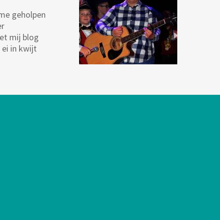
 me geholpen
er
et mij blog
i in kwijt