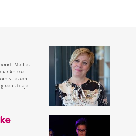
 houdt Marlies
 haar köpke
droom stiekem
og een stukje
”
eke