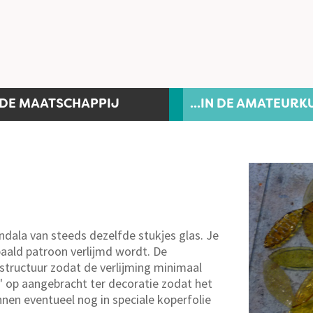
N DE MAATSCHAPPIJ
...IN DE AMATEURK
ndala van steeds dezelfde stukjes glas. Je
paald patroon verlijmd wordt. De
structuur zodat de verlijming minimaal
s' op aangebracht ter decoratie zodat het
unnen eventueel nog in speciale koperfolie