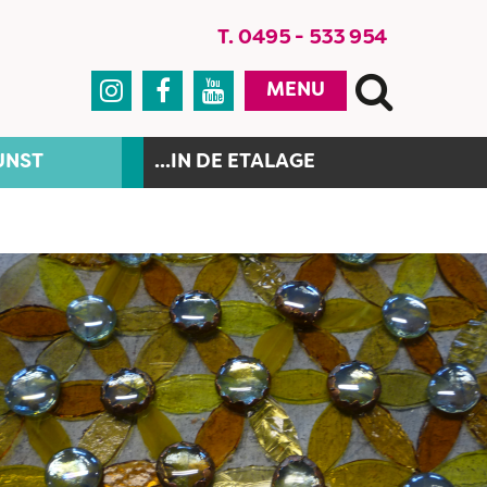
T. 0495 - 533 954



MENU
UNST
...IN DE ETALAGE