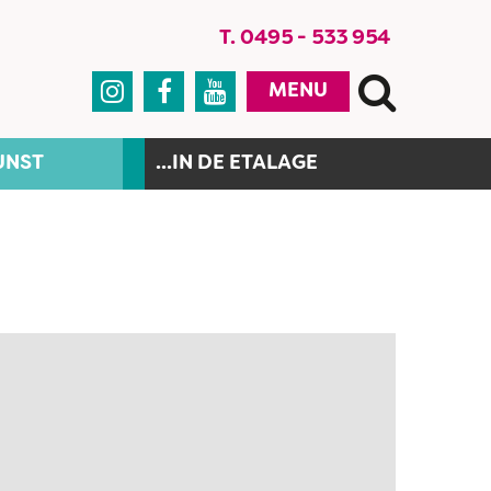
T. 0495 - 533 954



MENU
UNST
...IN DE ETALAGE