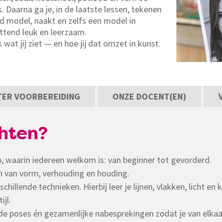
 Daarna ga je, in de laatste lessen, tekenen
ed model, naakt en zelfs een model in
ttend leuk en leerzaam.
at jij ziet — en hoe jij dat omzet in kunst.
 TER VOORBEREIDING
ONZE DOCENT(EN)
hten?
ep, waarin iedereen welkom is: van beginner tot gevorderd.
en van vorm, verhouding en houding.
hillende technieken. Hierbij leer je lijnen, vlakken, licht en 
ijl.
s de poses én gezamenlijke nabesprekingen zodat je van elkaar