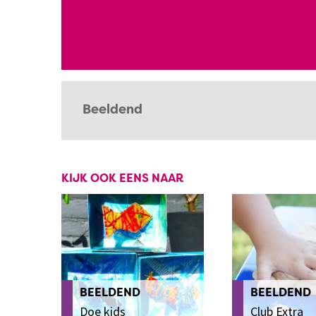
Beeldend
KIJK OOK EENS NAAR
BEELDEND
BEELDEND
Doe kids
Club Extra