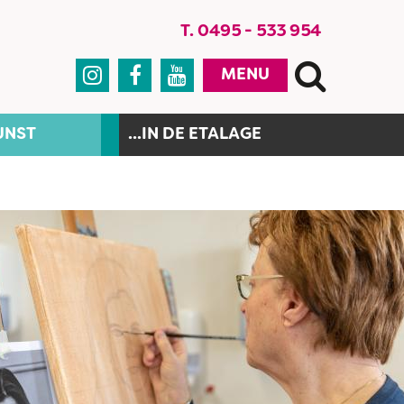
T. 0495 - 533 954



MENU
UNST
...IN DE ETALAGE