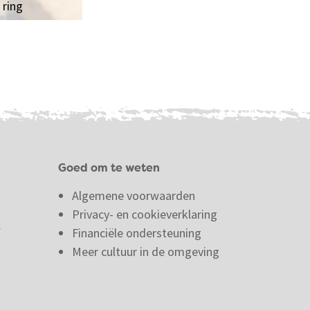
 ring
Goed om te weten
Algemene voorwaarden
Privacy- en cookieverklaring
f
Financiële ondersteuning
Meer cultuur in de omgeving