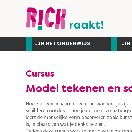
...IN HET ONDERWIJS
...I
Cursus
Model tekenen en s
Hoe ziet een lichaam er écht uit wanneer je kij
schilderen ontdek je hoe je de mens zo natuurge
leert de menselijke vorm observeren zoals kunst
ís, in plaats van wat je denkt te zien.
Tijdens deze cursus werk je met diverse material