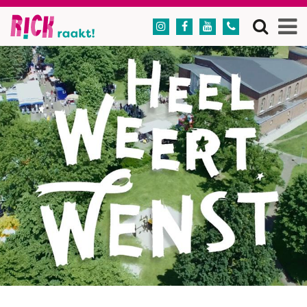



