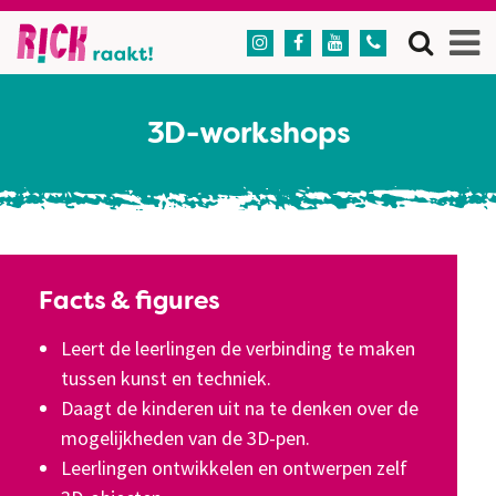




3D-workshops
Facts & figures
Leert de leerlingen de verbinding te maken
tussen kunst en techniek.
Daagt de kinderen uit na te denken over de
mogelijkheden van de 3D-pen.
Leerlingen ontwikkelen en ontwerpen zelf