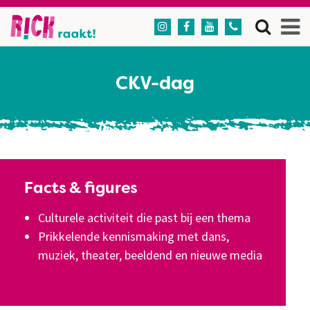




CKV-dag
Facts & figures
Culturele activiteit die past bij een thema
Prikkelende kennismaking met dans,
muziek, theater, beeldend en nieuwe media