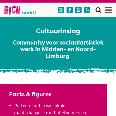




Cultuurinslag
Community voor sociaalartistiek
werk in Midden- en Noord-
Limburg
Facts & figures
Perfecte match van lokale
maatschappelijke initiatiefnemers en