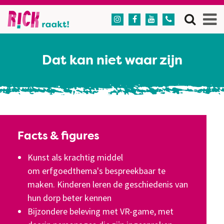




Dat kan niet waar zijn
Facts & figures
Kunst als krachtig middel
om erfgoedthema's bespreekbaar te
maken. Kinderen leren de geschiedenis van
hun dorp beter kennen
Bijzondere beleving met VR-game, met