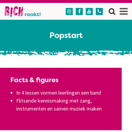




Popstart
Facts & figures
In 4 lessen vormen leerlingen een band
Flitsende kennismaking met zang,
instrumenten en samen muziek maken