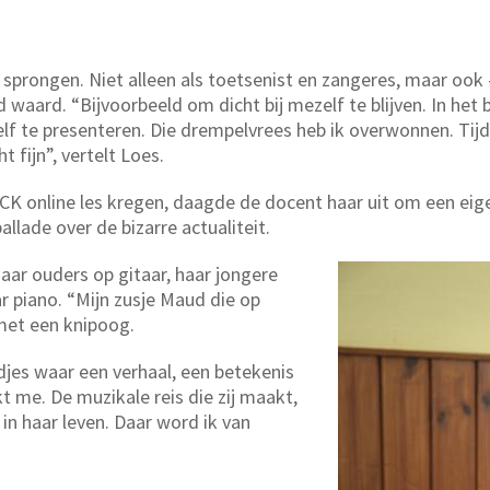
rongen. Niet alleen als toetsenist en zangeres, maar ook - 
 waard. “Bijvoorbeeld om dicht bij mezelf te blijven. In het
f te presenteren. Die drempelvrees heb ik overwonnen. Tijdens 
 fijn”, vertelt Loes.
RICK online les kregen, daagde de docent haar uit om een eig
allade over de bizarre actualiteit.
aar ouders op gitaar, haar jongere
r piano. “Mijn zusje Maud die op
e met een knipoog.
djes waar een verhaal, een betekenis
akt me. De muzikale reis die zij maakt,
 in haar leven. Daar word ik van