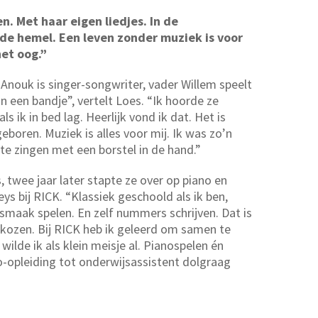
. Met haar eigen liedjes. In de
 de hemel. Een leven zonder muziek is voor
het oog.”
nouk is singer-songwriter, vader Willem speelt
n een bandje”, vertelt Loes. “Ik hoorde ze
ls ik in bed lag. Heerlijk vond ik dat. Het is
geboren. Muziek is alles voor mij. Ik was zo’n
 te zingen met een borstel in de hand.”
, twee jaar later stapte ze over op piano en
ys bij RICK. “Klassiek geschoold als ik ben,
n smaak spelen. En zelf nummers schrijven. Dat is
kozen. Bij RICK heb ik geleerd om samen te
wilde ik als klein meisje al. Pianospelen én
o-opleiding tot onderwijsassistent dolgraag