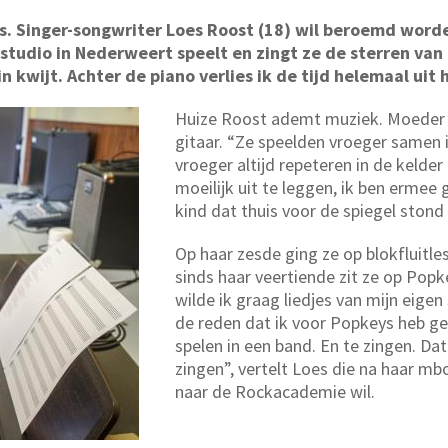
s. Singer-songwriter Loes Roost (18) wil beroemd worden
estudio in Nederweert speelt en zingt ze de sterren van
n kwijt. Achter de piano verlies ik de tijd helemaal uit 
Huize Roost ademt muziek. Moeder A
gitaar. “Ze speelden vroeger samen i
vroeger altijd repeteren in de kelder a
moeilijk uit te leggen, ik ben ermee 
kind dat thuis voor de spiegel stond
Op haar zesde ging ze op blokfluitles
sinds haar veertiende zit ze op Popke
wilde ik graag liedjes van mijn eige
de reden dat ik voor Popkeys heb ge
spelen in een band. En te zingen. Dat 
zingen”, vertelt Loes die na haar mb
naar de Rockacademie wil.