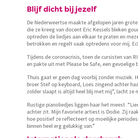
Blijf dicht bij jezelf
De Nederweertse maakte afgelopen jaren grote sp
die ze kreeg van docent Eric Kessels bleken goud
optreden de liedjes aan elkaar te praten en mezel
betrokken en regelt vaak optredens voor mij. Echt
Tijdens de coronacrisis, toen de cursisten van 
en pakte uit met Please be Safe, een gevoelige b
Thuis gaat er geen dag voorbij zonder muziek. H
broer Stef op keyboard, Loes zingend achter haa
zolder slaapt is altijd heel blij met mij”, lacht z
Rustige pianoliedjes liggen haar het meest. “Lie
achter zit. Mijn favoriete artiest is Dodie. Zij ra
hoe positief ze reflecteert op moeilijke periodes
binnen heel erg gelukkig van.”