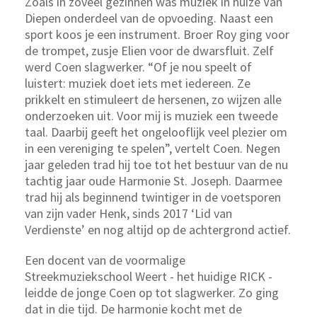
Zoals in zoveel gezinnen was muziek in huize Van
Diepen onderdeel van de opvoeding. Naast een
sport koos je een instrument. Broer Roy ging voor
de trompet, zusje Elien voor de dwarsfluit. Zelf
werd Coen slagwerker. “Of je nou speelt of
luistert: muziek doet iets met iedereen. Ze
prikkelt en stimuleert de hersenen, zo wijzen alle
onderzoeken uit. Voor mij is muziek een tweede
taal. Daarbij geeft het ongelooflijk veel plezier om
in een vereniging te spelen”, vertelt Coen. Negen
jaar geleden trad hij toe tot het bestuur van de nu
tachtig jaar oude Harmonie St. Joseph. Daarmee
trad hij als beginnend twintiger in de voetsporen
van zijn vader Henk, sinds 2017 ‘Lid van
Verdienste’ en nog altijd op de achtergrond actief.
Een docent van de voormalige
Streekmuziekschool Weert - het huidige RICK -
leidde de jonge Coen op tot slagwerker. Zo ging
dat in die tijd. De harmonie kocht met de