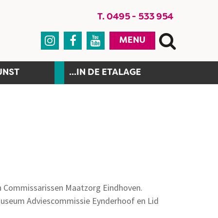
T. 0495 - 533 954



MENU
UNST
...IN DE ETALAGE
 van Commissarissen Maatzorg Eindhoven.
 Museum Adviescommissie Eynderhoof en Lid