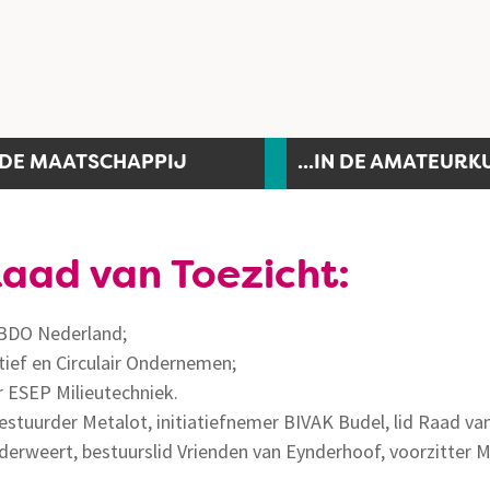
N DE MAATSCHAPPIJ
...IN DE AMATEURK
aad van Toezicht:
 BDO Nederland;
tief en Circulair Ondernemen;
r ESEP Milieutechniek.
n bestuurder Metalot, initiatiefnemer BIVAK Budel, lid Raad
rweert, bestuurslid Vrienden van Eynderhoof, voorzitter