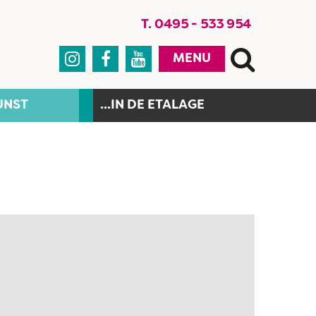
T. 0495 - 533 954



MENU
UNST
...IN DE ETALAGE