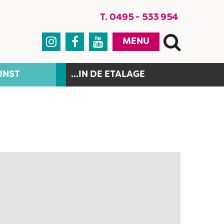
T. 0495 - 533 954



MENU
UNST
...IN DE ETALAGE